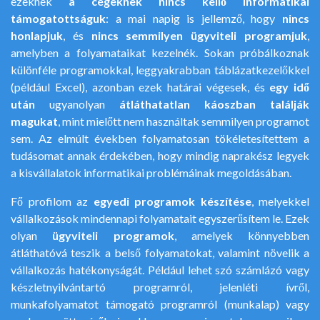
ezeknek
a cégeknek nincs kellő informatikai
támogatottságuk
: a mai napig is jellemző, hogy
nincs
honlapjuk
, és
nincs semmilyen ügyviteli programjuk
,
amelyben a folyamataikat kezelnék. Sokan próbálkoznak
különféle programokkal, leggyakrabban táblázatkezelőkkel
(például Excel), azonban ezek határai végesek, és
egy idő
után
ugyanolyan
átláthatatlan káoszban találják
magukat
, mint mielőtt nem használtak semmilyen programot
sem. Az elmúlt években folyamatosan tökéletesítettem a
tudásomat annak érdekében, hogy mindig naprakész legyek
a kisvállalatok informatikai problémáinak megoldásában.
Fő profilom az
egyedi programok készítése
, melyekkel
vállalkozások mindennapi folyamatait egyszerűsítem le. Ezek
olyan
ügyviteli programok
, amelyek könnyebben
átláthatóvá teszik a belső folyamatokat, valamint növelik a
vállalkozás hatékonyságát. Például lehet szó számlázó vagy
készletnyilvántartó programról, jelenléti ívről,
munkafolyamatot támogató programról (munkalap) vagy