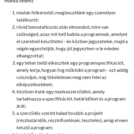
munka velem):
miután felkerestél, megbeszélünk egy személyes
találkozót;
rövid bemutatkozás után elmondod, mire van
szükséged, azaz mit kell tudnia a programnak, amelyet
el szeretnél készíttetni - én közben jegyzetelek, majd a
végén egyeztetjük, hogy jól jegyeztem-e le minden
elhangzottat;
egy héten belül elkészítek egy programspecifikációt,
amely leírja, hogyan fog működni a program - ezt addig
csiszoljuk, míg tökéletesen meg nem felel az
elképzeléseidnek;
közösen írunk egy munkaszerződést, amely
tartalmazza a specifikációt, határidőket és a program
árát;
a szerződés szerint halad tovább a projekt
(részhatáridők, részkifizetések, tesztelés), amíg el nem
készül a program;