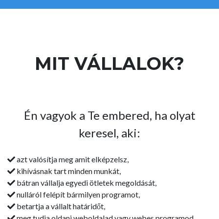
MIT VÁLLALOK?
Én vagyok a Te embered, ha olyat
keresel, aki:
azt valósítja meg amit elképzelsz,
kihívásnak tart minden munkát,
bátran vállalja egyedi ötletek megoldását,
nulláról felépít bármilyen programot,
betartja a vállalt határidőt,
meg tudja oldani weboldalad vagy webes programod