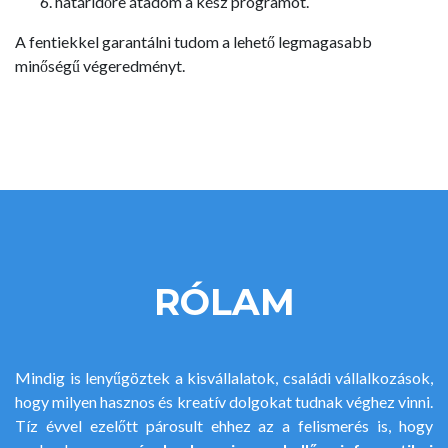
határidőre átadom a kész programot.
A fentiekkel garantálni tudom a lehető legmagasabb
minőségű végeredményt.
RÓLAM
Mindig is lenyűgöztek a kisvállalatok, családi vállalkozások,
hogy milyen hasznos és kreatív dolgokat tudnak véghez vinni.
Tíz évvel ezelőtt párosult ehhez az a felismerés is, hogy