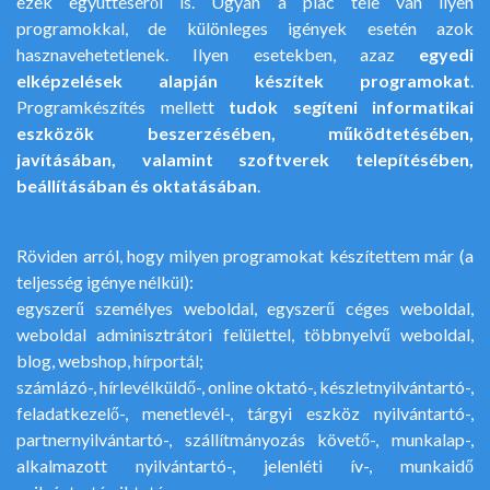
ezek együtteséről is. Ugyan a piac tele van ilyen
programokkal, de különleges igények esetén azok
hasznavehetetlenek. Ilyen esetekben, azaz
egyedi
elképzelések alapján készítek programokat
.
Programkészítés mellett
tudok segíteni informatikai
eszközök beszerzésében, működtetésében,
javításában, valamint szoftverek telepítésében,
beállításában és oktatásában
.
Röviden arról, hogy milyen programokat készítettem már (a
teljesség igénye nélkül):
egyszerű személyes weboldal, egyszerű céges weboldal,
weboldal adminisztrátori felülettel, többnyelvű weboldal,
blog, webshop, hírportál;
számlázó-, hírlevélküldő-, online oktató-, készletnyilvántartó-,
feladatkezelő-, menetlevél-, tárgyi eszköz nyilvántartó-,
partnernyilvántartó-, szállítmányozás követő-, munkalap-,
alkalmazott nyilvántartó-, jelenléti ív-, munkaidő